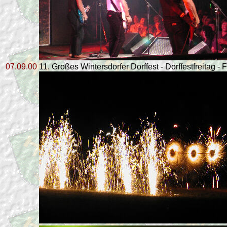
07.09.00
11. Großes Wintersdorfer Dorffest - Dorffestfreitag -