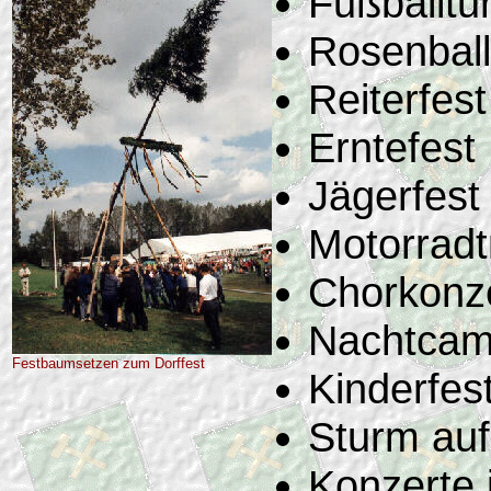
Fußballtu
Rosenball
Reiterfest
Erntefest
Jägerfest
Motorradt
Chorkonz
Nachtcam
Festbaumsetzen zum Dorffest
Kinderfes
Sturm auf
Konzerte 